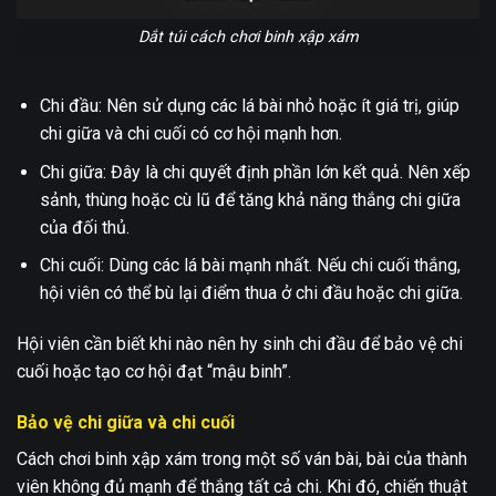
Dắt túi cách chơi binh xập xám
Chi đầu: Nên sử dụng các lá bài nhỏ hoặc ít giá trị, giúp
chi giữa và chi cuối có cơ hội mạnh hơn.
Chi giữa: Đây là chi quyết định phần lớn kết quả. Nên xếp
sảnh, thùng hoặc cù lũ để tăng khả năng thắng chi giữa
của đối thủ.
Chi cuối: Dùng các lá bài mạnh nhất. Nếu chi cuối thắng,
hội viên có thể bù lại điểm thua ở chi đầu hoặc chi giữa.
Hội viên cần biết khi nào nên hy sinh chi đầu để bảo vệ chi
cuối hoặc tạo cơ hội đạt “mậu binh”.
Bảo vệ chi giữa và chi cuối
Cách chơi binh xập xám trong một số ván bài, bài của thành
viên không đủ mạnh để thắng tất cả chi. Khi đó, chiến thuật