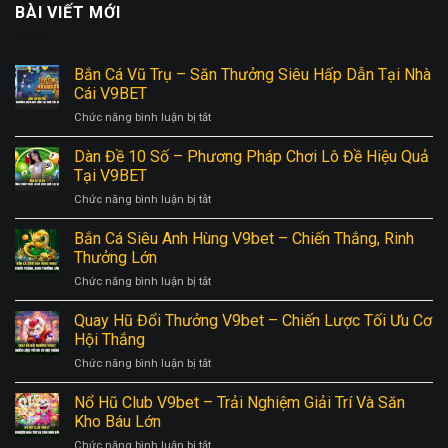
BÀI VIẾT MỚI
Bắn Cá Vũ Trụ – Săn Thưởng Siêu Hấp Dẫn Tại Nhà
Cái V9BET
ở
Chức năng bình luận bị tắt
Bắn
Cá
Dàn Đề 10 Số – Phương Pháp Chơi Lô Đề Hiệu Quả
Vũ
Tại V9BET
Trụ
ở
Chức năng bình luận bị tắt
–
Dàn
Săn
Đề
Bắn Cá Siêu Anh Hùng V9bet – Chiến Thắng, Rinh
Thưởng
10
Siêu
Thưởng Lớn
Số
Hấp
ở
Chức năng bình luận bị tắt
–
Dẫn
Bắn
Phương
Tại
Cá
Quay Hũ Đổi Thưởng V9bet – Chiến Lược Tối Ưu Cơ
Pháp
Nhà
Siêu
Chơi
Hội Thắng
Cái
Anh
Lô
V9BET
ở
Chức năng bình luận bị tắt
Hùng
Đề
Quay
V9bet
Hiệu
Hũ
Nổ Hũ Club V9bet – Trải Nghiệm Giải Trí Và Săn
–
Quả
Đổi
Chiến
Kho Báu Lớn
Tại
Thưởng
Thắng,
V9BET
ở
Chức năng bình luận bị tắt
V9bet