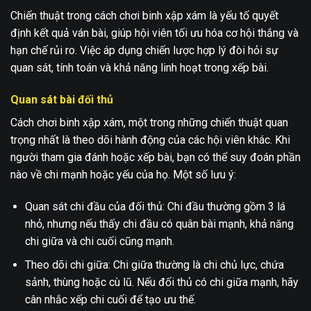
Chiến thuật trong cách chơi binh xập xám là yếu tố quyết
định kết quả ván bài, giúp hội viên tối ưu hóa cơ hội thắng và
hạn chế rủi ro. Việc áp dụng chiến lược hợp lý đòi hỏi sự
quan sát, tính toán và khả năng linh hoạt trong xếp bài.
Quan sát bài đối thủ
Cách chơi binh xập xám, một trong những chiến thuật quan
trọng nhất là theo dõi hành động của các hội viên khác. Khi
người tham gia đánh hoặc xếp bài, bạn có thể suy đoán phần
nào về chi mạnh hoặc yếu của họ. Một số lưu ý:
Quan sát chi đầu của đối thủ: Chi đầu thường gồm 3 lá
nhỏ, nhưng nếu thấy chi đầu có quân bài mạnh, khả năng
chi giữa và chi cuối cũng mạnh.
Theo dõi chi giữa: Chi giữa thường là chi chủ lực, chứa
sảnh, thùng hoặc cù lũ. Nếu đối thủ có chi giữa mạnh, hãy
cân nhắc xếp chi cuối để tạo ưu thế.