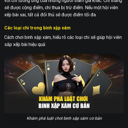
với chi tương ứng của những người tham gia khác. Chi thắng
sẽ được cộng điểm, chi thua bị trừ điểm. Nếu một hội viên
xếp bài sai, tất cả đối thủ sẽ được điểm tối đa.
Các loại chi trong binh xập xám
Cách chơi binh xập xám, hiểu rõ các loại chi sẽ giúp hội viên
sắp xếp bài hiệu quả:
Khám phá luật chơi binh xập xám cơ bản