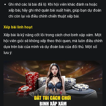
Ghi nhớ các lá bài đã lộ: Khi hội viên khác đánh ra hoặc
xếp bài, hãy ghi nhớ quân bài xuất hiện, giúp bạn dự đoán
chi còn lại và điều chỉnh chiến thuật xếp bài.
Xếp bài linh hoạt
Xếp bài là kỹ năng cốt lõi trong cách chơi binh xập xám. Một
hội viên giỏi sẽ không xếp theo thói quen, mà luôn điều chỉnh
dựa trên bài của mình và dự đoán bài của đối thủ. Một số
lưu ý: