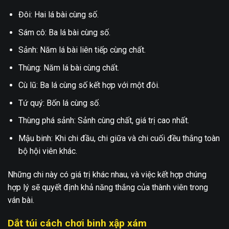
Đôi: Hai lá bài cùng số.
Sám cô: Ba lá bài cùng số.
Sảnh: Năm lá bài liên tiếp cùng chất.
Thùng: Năm lá bài cùng chất.
Cù lũ: Ba lá cùng số kết hợp với một đôi.
Tứ quý: Bốn lá cùng số.
Thùng phá sảnh: Sảnh cùng chất, giá trị cao nhất.
Mậu binh: Khi chi đầu, chi giữa và chi cuối đều thắng toàn
bộ hội viên khác.
Những chi này có giá trị khác nhau, và việc kết hợp chúng
hợp lý sẽ quyết định khả năng thắng của thành viên trong
ván bài.
Dắt túi cách chơi binh xập xám