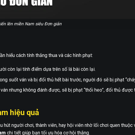
iến lên miền Nam siêu Đơn giản
ần hiểu cách tính thắng thua và các hình phạt:
i còn lại tính điểm dựa trên số lá bài còn lại.
ng suốt ván và bị đối thủ hết bài trước, người đó sẽ bị phạt “chá
i ván nhưng không đánh được, sẽ bị phạt “thối heo”, đối thủ được
am hiệu quả
u hút người chơi, thành viên, hay hội viên nhờ lối chơi quen thuộc 
Nam
chi tiết giúp bạn tối ưu hóa cơ hội thắng.