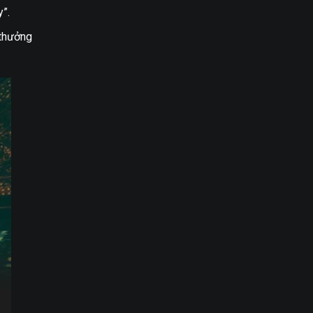
y”.
 thưởng