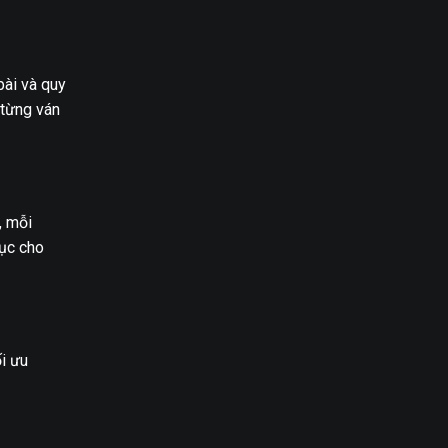
bài và quy
 từng ván
, mỗi
tục cho
ối ưu