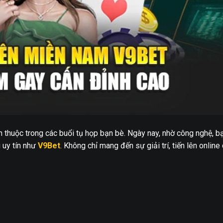
en thuộc trong các buổi tụ họp bạn bè. Ngày nay, nhờ công nghệ, b
g uy tín như
V9Bet
. Không chỉ mang đến sự giải trí, tiến lên online 