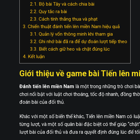
2.1.
Bộ bài Tây và cách chia bài
2.2.
Quy tắc ra bài
2.3.
Cách tính thắng thua và phạt
3.
Chiến thuật đánh tiến lên miền Nam hiệu quả
3.1.
Quản lý vốn thông minh khi tham gia
3.2.
Ghi nhớ bài đã ra để dự đoán lượt tiếp theo
3.3.
Biết cách giữ heo và chặt đúng lúc
4.
Kết luận
Giới thiệu về game bài Tiến lên 
Đánh tiến lên miền Nam
là một trong những trò chơi bà
chơi nổi bật với luật chơi thoáng, tốc độ nhanh, đồng th
đoán bài của đối thủ.
Khác với một số biến thể khác, Tiến lên miền Nam có luậ
từng lượt, và một số quân bài đặc biệt có thể giúp “chặt”
lượt bài của đối thủ và đưa ra quyết định đúng lúc để tối