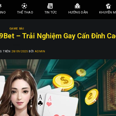
×
INO
THỂ THAO
TIN TỨC
HƯỚNG DẪN
KHUYẾN M
GAME BÀI
9Bet – Trải Nghiệm Gay Cấn Đỉnh Ca
9bet
G TRÊN
28/09/2025
BỞI
ADMIN