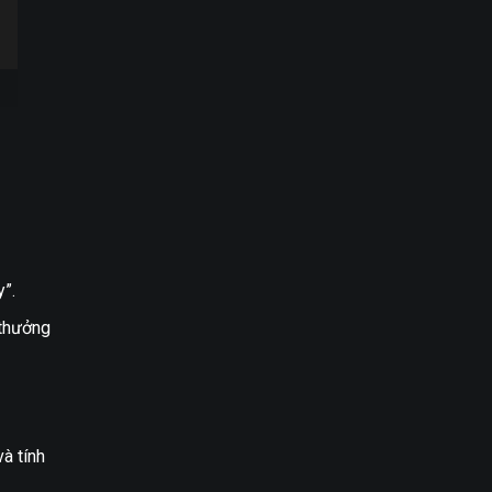
y”.
 thưởng
và tính