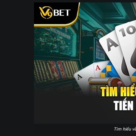
Tìm hiểu v