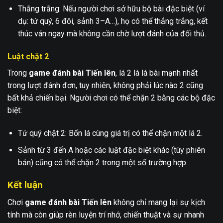
Thắng trắng: Nếu người chơi sở hữu bộ bài đặc biệt (ví
dụ: tứ quý, 6 đôi, sảnh 3–A…), họ có thể thắng trắng, kết
thúc ván ngay mà không cần chờ lượt đánh của đối thủ.
Luật chặt 2
Trong
game đánh bài Tiến lên
, lá 2 là lá bài mạnh nhất
trong lượt đánh đơn, tuy nhiên, không phải lúc nào 2 cũng
bất khả chiến bại. Người chơi có thể chặn 2 bằng các bộ đặc
biệt:
Tứ quý chặt 2: Bốn lá cùng giá trị có thể chặn một lá 2.
Sảnh từ 3 đến A hoặc các luật đặc biệt khác (tùy phiên
bản) cũng có thể chặn 2 trong một số trường hợp.
Kết luận
Chơi
game đánh bài Tiến lên
không chỉ mang lại sự kịch
tính mà còn giúp rèn luyện trí nhớ, chiến thuật và sự nhanh