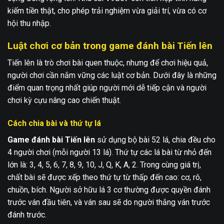
kiếm tiền thật, cho phép trải nghiệm vừa giải trí, vừa có cơ
hội thu nhập.
Luật chơi cơ bản trong game đánh bài Tiến lên
Tiến lên là trò chơi bài quen thuộc, nhưng để chơi hiệu quả,
người chơi cần nắm vững các luật cơ bản. Dưới đây là những
điểm quan trọng nhất giúp người mới dễ tiếp cận và người
chơi kỳ cựu nâng cao chiến thuật.
Cách chia bài và thứ tự lá
Game đánh bài Tiến lên
sử dụng bộ bài 52 lá, chia đều cho
4 người chơi (mỗi người 13 lá). Thứ tự các lá bài từ nhỏ đến
lớn là: 3, 4, 5, 6, 7, 8, 9, 10, J, Q, K, A, 2. Trong cùng giá trị,
chất bài sẽ được xếp theo thứ tự từ thấp đến cao: cơ, rô,
chuồn, bích. Người sở hữu lá 3 cơ thường được quyền đánh
trước ván đầu tiên, và ván sau sẽ do người thắng ván trước
đánh trước.