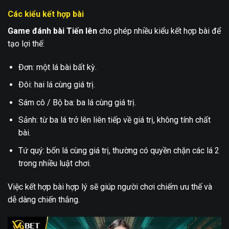
Các kiểu kết hợp bài
Game đánh bài Tiến lên
cho phép nhiều kiểu kết hợp bài để
tạo lợi thế:
Đơn: một lá bài bất kỳ.
Đôi: hai lá cùng giá trị.
Sám cô / Bộ ba: ba lá cùng giá trị.
Sảnh: từ ba lá trở lên liên tiếp về giá trị, không tính chất
bài.
Tứ quý: bốn lá cùng giá trị, thường có quyền chặn các lá 2
trong nhiều luật chơi.
Việc kết hợp bài hợp lý sẽ giúp người chơi chiếm ưu thế và
dễ dàng chiến thắng.