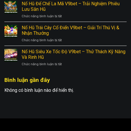
Hũ
Nổ Hũ Đế Chế La Mã V9bet – Trải Nghiệm Phiêu
–
Kho
Đường
Khám
Lưu Săn Hũ
Báu
Mạt
Phá
Lớn
ở
Chức năng bình luận bị tắt
Chược
Bí
Nổ
V9bet
Ẩn
Hũ
Nổ Hũ Trái Cây Cổ Điển V9bet – Giải Trí Thú Vị &
–
Và
Đế
Thử
Nhận Thưởng
Rinh
Chế
Thách
Thưởng
ở
Chức năng bình luận bị tắt
La
Chiến
Nổ
Mã
Thuật,
Hũ
Nổ Hũ Siêu Xe Tốc Độ V9bet – Thử Thách Kỹ Năng
V9bet
May
Trái
–
Và Rinh Hũ
Mắn
Cây
Trải
ở
Chức năng bình luận bị tắt
Cổ
Nghiệm
Nổ
Điển
Phiêu
Hũ
V9bet
Lưu
Bình luận gần đây
Siêu
–
Săn
Xe
Giải
Hũ
Tốc
Không có bình luận nào để hiển thị.
Trí
Độ
Thú
V9bet
Vị
–
&
Thử
Nhận
Thách
Thưởng
Kỹ
Năng
Và