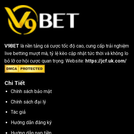
Rinh
Hũ
V9BET
là nền tảng cá cược tốc độ cao, cung cấp trải nghiệm
live betting mượt mà, tỷ lệ kèo cập nhật tức thời và không lo
bỏ lỡ cơ hội cược quan trọng. Website:
https://jcf.uk.com/
Chi Tiết
Chính sách bảo mật
Chính sách đại lý
Tác giả
Hướng dẫn đăng ký
Hướng dẫn nạp tiền