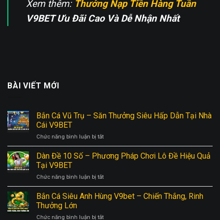
Xem thêm:
Thưởng Nạp Tiền Hàng Tuần
V9BET Ưu Đãi Cao Và Dễ Nhận Nhất
BÀI VIẾT MỚI
Bắn Cá Vũ Trụ – Săn Thưởng Siêu Hấp Dẫn Tại Nhà
Cái V9BET
ở
Chức năng bình luận bị tắt
Bắn
Cá
Dàn Đề 10 Số – Phương Pháp Chơi Lô Đề Hiệu Quả
Vũ
Tại V9BET
Trụ
ở
Chức năng bình luận bị tắt
–
Dàn
Săn
Đề
Bắn Cá Siêu Anh Hùng V9bet – Chiến Thắng, Rinh
Thưởng
10
Siêu
Thưởng Lớn
Số
Hấp
ở
Chức năng bình luận bị tắt
–
Dẫn