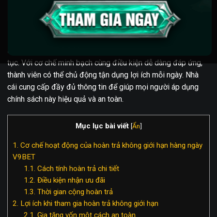
Hoàn trả không giới hạn hàng ngày
V9BET
là chính sách
ưu đãi đặc biệt giúp gia tăng vốn một cách ổn định và liên
tục. Với cơ chế minh bạch cùng điều kiện dễ dàng đáp ứng,
thành viên có thể chủ động tận dụng lợi ích mỗi ngày. Nhà
cái cung cấp đầy đủ thông tin để giúp mọi người áp dụng
chính sách này hiệu quả và an toàn.
Mục lục bài viết
[
Ẩn
]
1.
Cơ chế hoạt động của hoàn trả không giới hạn hàng ngày
V9BET
1.1.
Cách tính hoàn trả chi tiết
1.2.
Điều kiện nhận ưu đãi
1.3.
Thời gian cộng hoàn trả
2.
Lợi ích khi tham gia hoàn trả không giới hạn
2.1.
Gia tăng vốn một cách an toàn