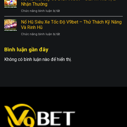
Đế
Thử
Nhận Thưởng
Rinh
Chế
Thách
Thưởng
ở
Chức năng bình luận bị tắt
La
Chiến
Nổ
Mã
Thuật,
Hũ
Nổ Hũ Siêu Xe Tốc Độ V9bet – Thử Thách Kỹ Năng
V9bet
May
Trái
–
Và Rinh Hũ
Mắn
Cây
Trải
ở
Chức năng bình luận bị tắt
Cổ
Nghiệm
Nổ
Điển
Phiêu
Hũ
V9bet
Lưu
Bình luận gần đây
Siêu
–
Săn
Xe
Giải
Hũ
Tốc
Không có bình luận nào để hiển thị.
Trí
Độ
Thú
V9bet
Vị
–
&
Thử
Nhận
Thách
Thưởng
Kỹ
Năng
Và
Rinh
Hũ