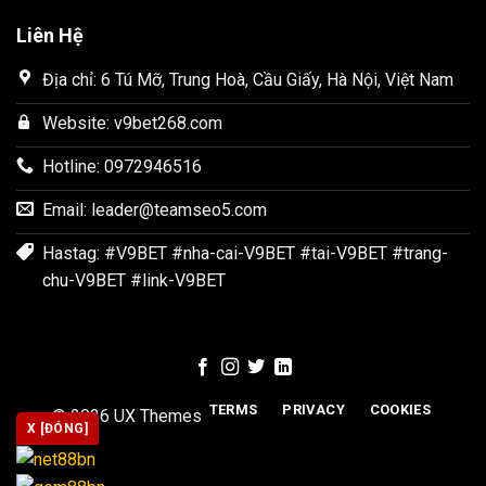
Liên Hệ
Địa chỉ: 6 Tú Mỡ, Trung Hoà, Cầu Giấy, Hà Nội, Việt Nam
Website: v9bet268.com
Hotline: 0972946516
Email:
leader@teamseo5.com
Hastag: #V9BET #nha-cai-V9BET #tai-V9BET #trang-
chu-V9BET #link-V9BET
TERMS
PRIVACY
COOKIES
© 2026 UX Themes
X [ĐÓNG]