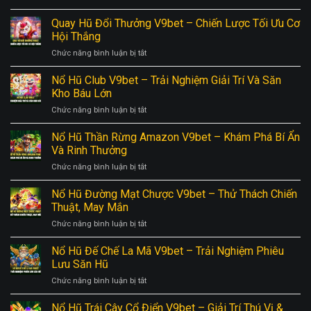
Bắn
Phương
Tại
Cá
Quay Hũ Đổi Thưởng V9bet – Chiến Lược Tối Ưu Cơ
Pháp
Nhà
Siêu
Chơi
Hội Thắng
Cái
Anh
Lô
V9BET
ở
Chức năng bình luận bị tắt
Hùng
Đề
Quay
V9bet
Hiệu
Hũ
Nổ Hũ Club V9bet – Trải Nghiệm Giải Trí Và Săn
–
Quả
Đổi
Chiến
Kho Báu Lớn
Tại
Thưởng
Thắng,
V9BET
ở
Chức năng bình luận bị tắt
V9bet
Rinh
Nổ
–
Thưởng
Hũ
Nổ Hũ Thần Rừng Amazon V9bet – Khám Phá Bí Ẩn
Chiến
Lớn
Club
Lược
Và Rinh Thưởng
V9bet
Tối
ở
Chức năng bình luận bị tắt
–
Ưu
Nổ
Trải
Cơ
Hũ
Nổ Hũ Đường Mạt Chược V9bet – Thử Thách Chiến
Nghiệm
Hội
Thần
Giải
Thuật, May Mắn
Thắng
Rừng
Trí
ở
Chức năng bình luận bị tắt
Amazon
Và
Nổ
V9bet
Săn
Hũ
Nổ Hũ Đế Chế La Mã V9bet – Trải Nghiệm Phiêu
–
Kho
Đường
Khám
Lưu Săn Hũ
Báu
Mạt
Phá
Lớn
ở
Chức năng bình luận bị tắt
Chược
Bí
Nổ
V9bet
Ẩn
Hũ
Nổ Hũ Trái Cây Cổ Điển V9bet – Giải Trí Thú Vị &
–
Và