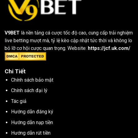
V9BET
là nền tảng cá cược tốc độ cao, cung cấp trải nghiệm
live betting mượt mà, tỷ lệ kèo cập nhật tức thời và không lo
bỏ lỡ cơ hội cược quan trọng. Website:
https://jcf.uk.com/
Chi Tiết
Chính sách bảo mật
Chính sách đại lý
Tác giả
Hướng dẫn đăng ký
Hướng dẫn nạp tiền
Hướng dẫn rút tiền