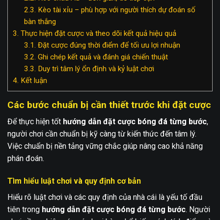
2.3.
Kèo tài xỉu – phù hợp với người thích dự đoán số
bàn thắng
3.
Thực hiện đặt cược và theo dõi kết quả hiệu quả
3.1.
Đặt cược đúng thời điểm để tối ưu lợi nhuận
3.2.
Ghi chép kết quả và đánh giá chiến thuật
3.3.
Duy trì tâm lý ổn định và kỷ luật chơi
4.
Kết luận
Các bước chuẩn bị cần thiết trước khi đặt cược
Để thực hiện tốt
hướng dẫn đặt cược bóng đá từng bước
,
người chơi cần chuẩn bị kỹ càng từ kiến thức đến tâm lý.
Việc chuẩn bị nền tảng vững chắc giúp nâng cao khả năng
phán đoán.
Tìm hiểu luật chơi và quy định cơ bản
Hiểu rõ luật chơi và các quy định của nhà cái là yếu tố đầu
tiên trong
hướng dẫn đặt cược bóng đá từng bước
. Người