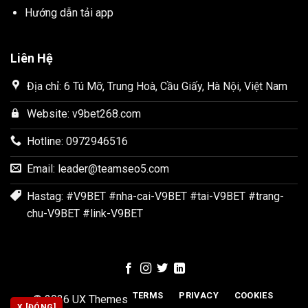
Hướng dẫn tải app
Liên Hệ
Địa chỉ: 6 Tú Mỡ, Trung Hoà, Cầu Giấy, Hà Nội, Việt Nam
Website: v9bet268.com
Hotline: 0972946516
Email:
leader@teamseo5.com
Hastag: #V9BET #nha-cai-V9BET #tai-V9BET #trang-
chu-V9BET #link-V9BET
TERMS
PRIVACY
COOKIES
© 2026 UX Themes
X [ĐÓNG]