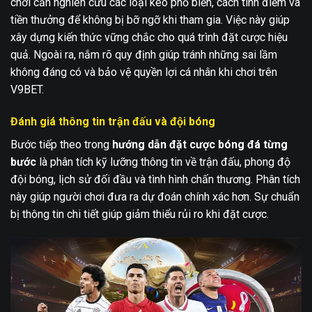
chơi cần nghiên cứu các loại kèo phổ biến, cách tính điểm và
tiền thưởng để không bị bỡ ngỡ khi tham gia. Việc này giúp
xây dựng kiến thức vững chắc cho quá trình đặt cược hiệu
quả. Ngoài ra, nắm rõ quy định giúp tránh những sai lầm
không đáng có và bảo vệ quyền lợi cá nhân khi chơi trên
V9BET.
Đánh giá thông tin trận đấu và đội bóng
Bước tiếp theo trong
hướng dẫn đặt cược bóng đá từng
bước
là phân tích kỹ lưỡng thông tin về trận đấu, phong độ
đội bóng, lịch sử đối đầu và tình hình chấn thương. Phân tích
này giúp người chơi đưa ra dự đoán chính xác hơn. Sự chuẩn
bị thông tin chi tiết giúp giảm thiểu rủi ro khi đặt cược.