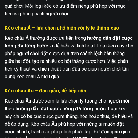
quả chơi. Mỗi loại kèo có ưu điểm riêng phù hợp với mục
tiêu và phong cách người chơi.
Kèo châu Á – lựa chọn phổ biến với tỷ lệ thắng cao
Kèo châu Á thường được ưu tiên trong
hướng dẫn đặt cược
bóng đá từng bước
vì dễ hiểu và linh hoạt. Loại kèo này cho
phép người chơi đặt cược dựa trên chênh lệch bàn thắng
giữa hai đội, tạo ra nhiều cơ hội thắng cược hơn. Việc phân
tích kỹ thuật và chiến thuật trận đấu sẽ giúp người chơi tận
dụng kèo châu Á hiệu quả.
Kèo châu Âu – đơn giản, dễ tiếp cận
Kèo châu Âu được xem là lựa chọn lý tưởng cho người mới
theo
hướng dẫn đặt cược bóng đá từng bước
. Loại kèo
này chỉ có ba cửa cược gồm thắng, hòa hoặc thua, dễ hiểu và
dễ áp dụng. Kèo châu Âu phù hợp với những ai muốn đặt
cược nhanh, tránh các phép tính phức tạp. Sự đơn giản giúp