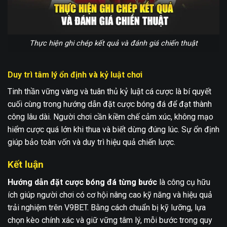
Thực hiện ghi chép kết quả và đánh giá chiến thuật
Duy trì tâm lý ổn định và kỷ luật chơi
Tinh thần vững vàng và tuân thủ kỷ luật cá cược là bí quyết
cuối cùng trong hướng dẫn đặt cược bóng đá để đạt thành
công lâu dài. Người chơi cần kiềm chế cảm xúc, không mạo
hiểm cược quá lớn khi thua và biết dừng đúng lúc. Sự ổn định
giúp bảo toàn vốn và duy trì hiệu quả chiến lược.
Kết luận
Hướng dẫn đặt cược bóng đá từng bước
là công cụ hữu
ích giúp người chơi có cơ hội nâng cao kỹ năng và hiệu quả
trải nghiệm trên V9BET. Bằng cách chuẩn bị kỹ lưỡng, lựa
chọn kèo chính xác và giữ vững tâm lý, mỗi bước trong quy