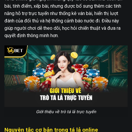
bài, tính điểm, xếp bài, nhưng được bổ sung thêm các tính
năng hỗ trợ trực tuyến như thống kê ván bài, hiển thị lượt
đánh của đối thủ và hệ thống cảnh báo nước đi. Điều này
giúp người chơi dễ theo dõi, học hỏi chiến thuật và đưa ra
quyết định thông minh hơn.
Giới thiệu về trò tá lả trực tuyến
Nguyên tắc cơ bản trong tá lả online