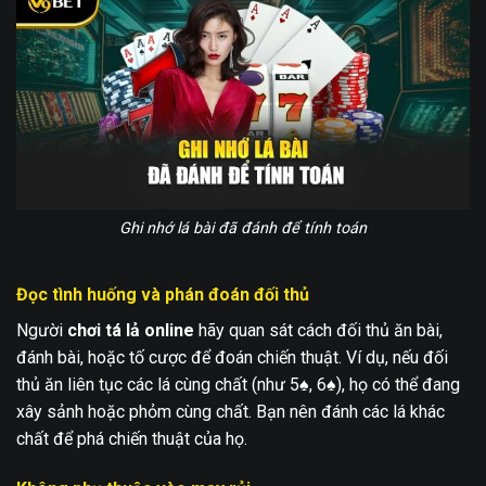
Ghi nhớ lá bài đã đánh để tính toán
Đọc tình huống và phán đoán đối thủ
Người
chơi tá lả online
hãy quan sát cách đối thủ ăn bài,
đánh bài, hoặc tố cược để đoán chiến thuật. Ví dụ, nếu đối
thủ ăn liên tục các lá cùng chất (như 5♠, 6♠), họ có thể đang
xây sảnh hoặc phỏm cùng chất. Bạn nên đánh các lá khác
chất để phá chiến thuật của họ.