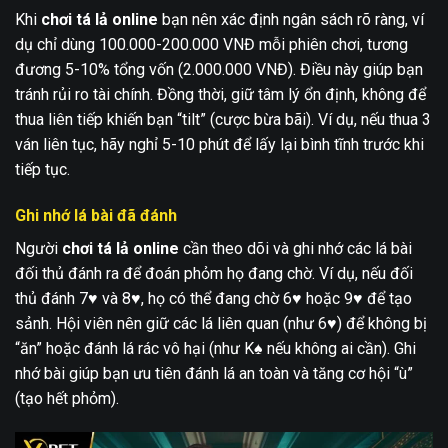
Khi
chơi tá lả online
bạn nên xác định ngân sách rõ ràng, ví
dụ chỉ dùng 100.000-200.000 VNĐ mỗi phiên chơi, tương
đương 5-10% tổng vốn (2.000.000 VNĐ). Điều này giúp bạn
tránh rủi ro tài chính. Đồng thời, giữ tâm lý ổn định, không để
thua liên tiếp khiến bạn “tilt” (cược bừa bãi). Ví dụ, nếu thua 3
ván liên tục, hãy nghỉ 5-10 phút để lấy lại bình tĩnh trước khi
tiếp tục.
Ghi nhớ lá bài đã đánh
Người
chơi tá lả online
cần theo dõi và ghi nhớ các lá bài
đối thủ đánh ra để đoán phỏm họ đang chờ. Ví dụ, nếu đối
thủ đánh 7♥ và 8♥, họ có thể đang chờ 6♥ hoặc 9♥ để tạo
sảnh. Hội viên nên giữ các lá liên quan (như 6♥) để không bị
“ăn” hoặc đánh lá rác vô hại (như K♠ nếu không ai cần). Ghi
nhớ bài giúp bạn ưu tiên đánh lá an toàn và tăng cơ hội “ù”
(tạo hết phỏm).