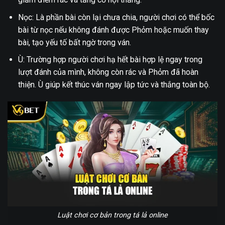
Nọc: Là phần bài còn lại chưa chia, người chơi có thể bốc
bài từ nọc nếu không đánh được Phỏm hoặc muốn thay
bài, tạo yếu tố bất ngờ trong ván.
Ù: Trường hợp người chơi hạ hết bài hợp lệ ngay trong
lượt đánh của mình, không còn rác và Phỏm đã hoàn
thiện. Ù giúp kết thúc ván ngay lập tức và thắng toàn bộ.
Luật chơi cơ bản trong tá lả online