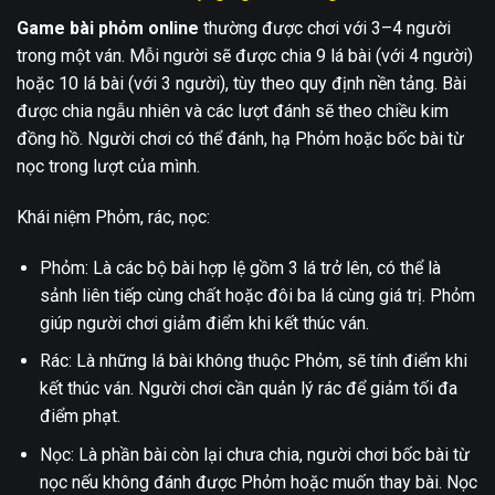
Game bài phỏm online
thường được chơi với 3–4 người
trong một ván. Mỗi người sẽ được chia 9 lá bài (với 4 người)
hoặc 10 lá bài (với 3 người), tùy theo quy định nền tảng. Bài
được chia ngẫu nhiên và các lượt đánh sẽ theo chiều kim
đồng hồ. Người chơi có thể đánh, hạ Phỏm hoặc bốc bài từ
nọc trong lượt của mình.
Khái niệm Phỏm, rác, nọc:
Phỏm: Là các bộ bài hợp lệ gồm 3 lá trở lên, có thể là
sảnh liên tiếp cùng chất hoặc đôi ba lá cùng giá trị. Phỏm
giúp người chơi giảm điểm khi kết thúc ván.
Rác: Là những lá bài không thuộc Phỏm, sẽ tính điểm khi
kết thúc ván. Người chơi cần quản lý rác để giảm tối đa
điểm phạt.
Nọc: Là phần bài còn lại chưa chia, người chơi bốc bài từ
nọc nếu không đánh được Phỏm hoặc muốn thay bài. Nọc