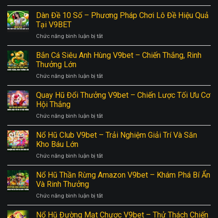
Bắn
Cá
Dàn Đề 10 Số – Phương Pháp Chơi Lô Đề Hiệu Quả
Vũ
Tại V9BET
Trụ
ở
Chức năng bình luận bị tắt
–
Dàn
Săn
Đề
Bắn Cá Siêu Anh Hùng V9bet – Chiến Thắng, Rinh
Thưởng
10
Siêu
Thưởng Lớn
Số
Hấp
ở
Chức năng bình luận bị tắt
–
Dẫn
Bắn
Phương
Tại
Cá
Quay Hũ Đổi Thưởng V9bet – Chiến Lược Tối Ưu Cơ
Pháp
Nhà
Siêu
Chơi
Hội Thắng
Cái
Anh
Lô
V9BET
ở
Chức năng bình luận bị tắt
Hùng
Đề
Quay
V9bet
Hiệu
Hũ
Nổ Hũ Club V9bet – Trải Nghiệm Giải Trí Và Săn
–
Quả
Đổi
Chiến
Kho Báu Lớn
Tại
Thưởng
Thắng,
V9BET
ở
Chức năng bình luận bị tắt
V9bet
Rinh
Nổ
–
Thưởng
Hũ
Nổ Hũ Thần Rừng Amazon V9bet – Khám Phá Bí Ẩn
Chiến
Lớn
Club
Lược
Và Rinh Thưởng
V9bet
Tối
ở
Chức năng bình luận bị tắt
–
Ưu
Nổ
Trải
Cơ
Hũ
Nổ Hũ Đường Mạt Chược V9bet – Thử Thách Chiến
Nghiệm
Hội