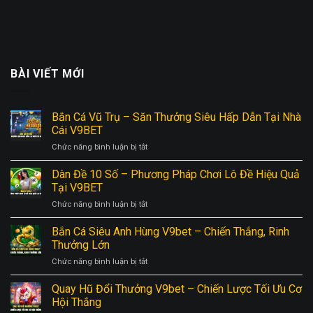
BÀI VIẾT MỚI
Bắn Cá Vũ Trụ – Săn Thưởng Siêu Hấp Dẫn Tại Nhà
Cái V9BET
ở
Chức năng bình luận bị tắt
Bắn
Cá
Dàn Đề 10 Số – Phương Pháp Chơi Lô Đề Hiệu Quả
Vũ
Tại V9BET
Trụ
ở
Chức năng bình luận bị tắt
–
Dàn
Săn
Đề
Bắn Cá Siêu Anh Hùng V9bet – Chiến Thắng, Rinh
Thưởng
10
Siêu
Thưởng Lớn
Số
Hấp
ở
Chức năng bình luận bị tắt
–
Dẫn
Bắn
Phương
Tại
Cá
Quay Hũ Đổi Thưởng V9bet – Chiến Lược Tối Ưu Cơ
Pháp
Nhà
Siêu
Chơi
Hội Thắng
Cái
Anh
Lô
V9BET