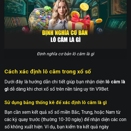
Định nghĩa cơ bản lô câm là gì
Cách xác định lô câm trong xổ số
Dưới đây là hướng dẫn chi tiết giúp bạn nhận diện
lô câm là
gì
dễ dàng khi chơi xổ số trên nền tảng uy tín V9Bet.
Sử dụng bảng thống kê để xác định lô câm là gì
Bạn cần xem kết quả xổ số miền Bắc, Trung, hoặc Nam từ
các kỳ quay trước (thường 10-30 ngày) để nhận diện các con
số không xuất hiện. Ví dụ, bạn kiểm tra kết quả ngày