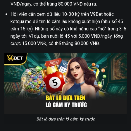
VNĐ/ngày, có thể trúng 80.000 VNĐ nếu ra.
Hội viên cần xem dữ liệu 10-30 kỳ trên V9Bet hoặc
ketqua.me để tìm lô câm lâu không xuất hiện (như số 45
câm 15 kỳ). Những số này có khả năng cao “nổ” trong 3-5
ngày tới. Ví dụ, bạn nuôi lô 45 với 5.000 VNĐ/ngày, tổng
cược 15.000 VNĐ, có thể thắng 80.000 VNĐ.
Bắt lô dựa trên lô câm kỳ trước