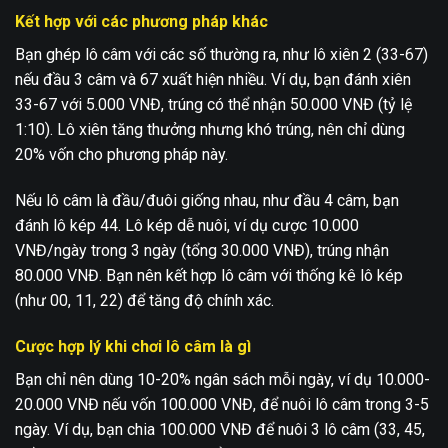
Kết hợp với các phương pháp khác
Bạn ghép lô câm với các số thường ra, như lô xiên 2 (33-67)
nếu đầu 3 câm và 67 xuất hiện nhiều. Ví dụ, bạn đánh xiên
33-67 với 5.000 VNĐ, trúng có thể nhận 50.000 VNĐ (tỷ lệ
1:10). Lô xiên tăng thưởng nhưng khó trúng, nên chỉ dùng
20% vốn cho phương pháp này.
Nếu lô câm là đầu/đuôi giống nhau, như đầu 4 câm, bạn
đánh lô kép 44. Lô kép dễ nuôi, ví dụ cược 10.000
VNĐ/ngày trong 3 ngày (tổng 30.000 VNĐ), trúng nhận
80.000 VNĐ. Bạn nên kết hợp lô câm với thống kê lô kép
(như 00, 11, 22) để tăng độ chính xác.
Cược hợp lý khi chơi lô câm là gì
Bạn chỉ nên dùng 10-20% ngân sách mỗi ngày, ví dụ 10.000-
20.000 VNĐ nếu vốn 100.000 VNĐ, để nuôi lô câm trong 3-5
ngày. Ví dụ, bạn chia 100.000 VNĐ để nuôi 3 lô câm (33, 45,