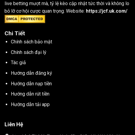
live betting mượt mà, tỷ lệ kèo cập nhật tức thời và không lo
bỏ lỡ cơ hội cược quan trọng. Website:
https://jcf.uk.com/
Chi Tiết
Chính sách bảo mật
Chính sách đại lý
Tác giả
Hướng dẫn đăng ký
Hướng dẫn nạp tiền
Hướng dẫn rút tiền
Hướng dẫn tải app
Liên Hệ