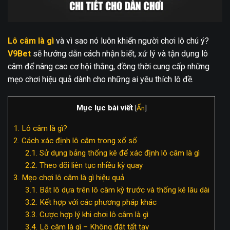
Lô câm là gì
và vì sao nó luôn khiến người chơi lô chú ý?
V9Bet
sẽ hướng dẫn cách nhận biết, xử lý và tận dụng lô
câm để nâng cao cơ hội thắng, đồng thời cung cấp những
mẹo chơi hiệu quả dành cho những ai yêu thích lô đề.
Mục lục bài viết
[
Ẩn
]
1.
Lô câm là gì?
2.
Cách xác định lô câm trong xổ số
2.1.
Sử dụng bảng thống kê để xác định lô câm là gì
2.2.
Theo dõi liên tục nhiều kỳ quay
3.
Mẹo chơi lô câm là gì hiệu quả
3.1.
Bắt lô dựa trên lô câm kỳ trước và thống kê lâu dài
3.2.
Kết hợp với các phương pháp khác
3.3.
Cược hợp lý khi chơi lô câm là gì
3.4.
Lô câm là gì – Không đặt tất tay