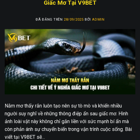
Giấc Mơ Tại V9BET
ĐÃ ĐĂNG TRÊN
28/09/2025
BỞI
ADMIN
Nằm mơ thấy rắn luôn tạo nên sự tò mò và khiến nhiều
người suy nghĩ về những thông điệp ẩn sau giấc mơ. Hình
ảnh loài vật này không chỉ gắn liền với sức mạnh bí ẩn mà
còn phản ánh sự chuyển biến trong vận trình cuộc sống. Bài
viết tại V9BET sẽ…