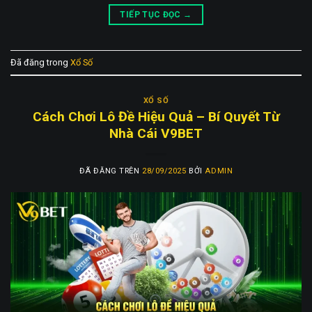
TIẾP TỤC ĐỌC
→
Đã đăng trong
Xổ Số
XỔ SỐ
Cách Chơi Lô Đề Hiệu Quả – Bí Quyết Từ
Nhà Cái V9BET
ĐÃ ĐĂNG TRÊN
28/09/2025
BỞI
ADMIN