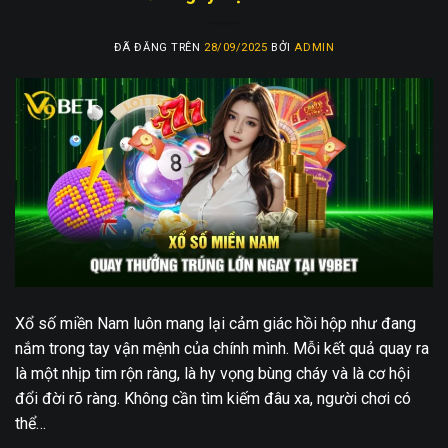
ĐÃ ĐĂNG TRÊN
28/09/2025
BỞI
ADMIN
Xổ số miền Nam luôn mang lại cảm giác hồi hộp như đang
nắm trong tay vận mệnh của chính mình. Mỗi kết quả quay ra
là một nhịp tim rộn ràng, là hy vọng bùng cháy và là cơ hội
đổi đời rõ ràng. Không cần tìm kiếm đâu xa, người chơi có
thể…