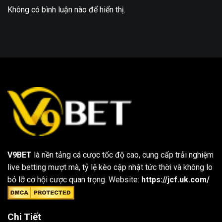
Giải
Hũ
Tốc
Không có bình luận nào để hiển thị.
Trí
Độ
Thú
V9bet
Vị
–
&
Thử
Nhận
Thách
Thưởng
Kỹ
Năng
Và
Rinh
Hũ
V9BET
là nền tảng cá cược tốc độ cao, cung cấp trải nghiệm
live betting mượt mà, tỷ lệ kèo cập nhật tức thời và không lo
bỏ lỡ cơ hội cược quan trọng. Website:
https://jcf.uk.com/
Chi Tiết