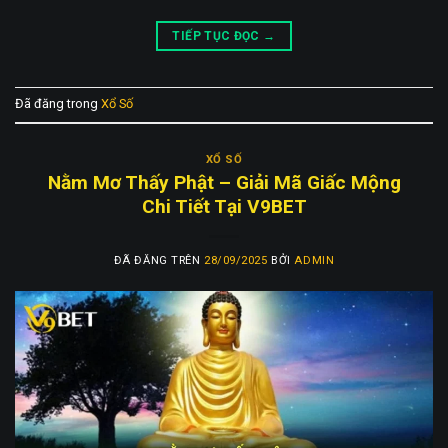
TIẾP TỤC ĐỌC
→
Đã đăng trong
Xổ Số
XỔ SỐ
Nằm Mơ Thấy Phật – Giải Mã Giấc Mộng
Chi Tiết Tại V9BET
ĐÃ ĐĂNG TRÊN
28/09/2025
BỞI
ADMIN