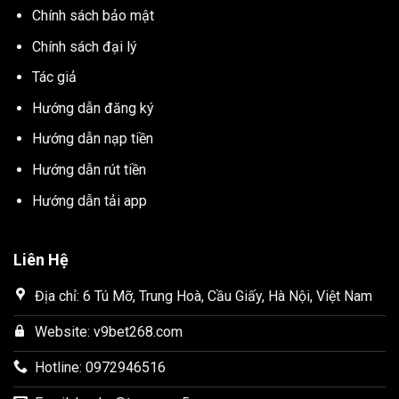
Chính sách bảo mật
Chính sách đại lý
Tác giả
Hướng dẫn đăng ký
Hướng dẫn nạp tiền
Hướng dẫn rút tiền
Hướng dẫn tải app
Liên Hệ
Địa chỉ: 6 Tú Mỡ, Trung Hoà, Cầu Giấy, Hà Nội, Việt Nam
Website: v9bet268.com
Hotline: 0972946516