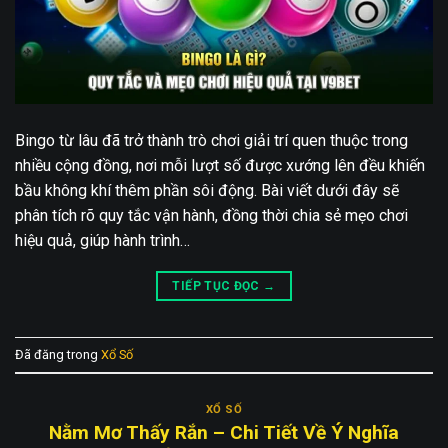
Bingo từ lâu đã trở thành trò chơi giải trí quen thuộc trong
nhiều cộng đồng, nơi mỗi lượt số được xướng lên đều khiến
bầu không khí thêm phần sôi động. Bài viết dưới đây sẽ
phân tích rõ quy tắc vận hành, đồng thời chia sẻ mẹo chơi
hiệu quả, giúp hành trình…
TIẾP TỤC ĐỌC
→
Đã đăng trong
Xổ Số
XỔ SỐ
Nằm Mơ Thấy Rắn – Chi Tiết Về Ý Nghĩa