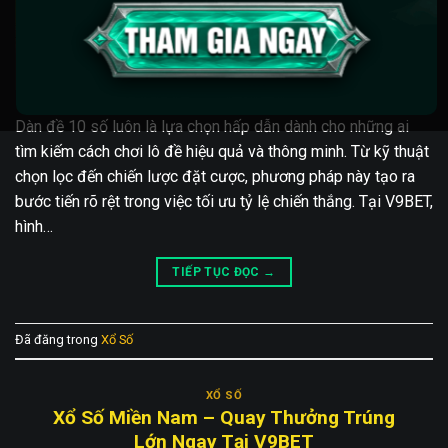
Dàn đề 10 số luôn là lựa chọn hấp dẫn dành cho những ai
tìm kiếm cách chơi lô đề hiệu quả và thông minh. Từ kỹ thuật
chọn lọc đến chiến lược đặt cược, phương pháp này tạo ra
bước tiến rõ rệt trong việc tối ưu tỷ lệ chiến thắng. Tại V9BET,
hình…
TIẾP TỤC ĐỌC
→
Đã đăng trong
Xổ Số
XỔ SỐ
Xổ Số Miền Nam – Quay Thưởng Trúng
Lớn Ngay Tại V9BET