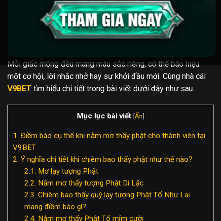
Nằm mơ thấy Phật
thường gợi mở nhiều suy ngẫm về tâm
linh, vận hạn và cả những tín hiệu may mắn trong tương lai.
Mỗi giấc mộng đều mang màu sắc riêng, có thể báo hiệu
một cơ hội, lời nhắc nhở hay sự khởi đầu mới. Cùng nhà cái
V9BET
tìm hiểu chi tiết trong bài viết dưới đây như sau.
Mục lục bài viết
[
Ẩn
]
1.
Điềm báo cụ thể khi nằm mơ thấy phật cho thành viên tại
V9BET
2.
Ý nghĩa chi tiết khi chiêm bao thấy phật như thế nào?
2.1.
Mơ lạy tượng Phật
2.2.
Nằm mơ thấy tượng Phật Di Lặc
2.3.
Chiêm bao thấy quỳ lạy tượng Phật Tổ Như Lai
mang điềm báo gì?
2.4.
Nằm mơ thấy Phật Tổ mỉm cười