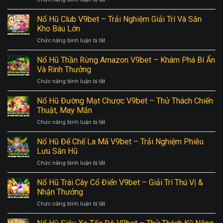
Hùng
Đề
Quay
V9bet
Hiệu
Hũ
Nổ Hũ Club V9bet – Trải Nghiệm Giải Trí Và Săn
–
Quả
Đổi
Chiến
Kho Báu Lớn
Tại
Thưởng
Thắng,
V9BET
ở
Chức năng bình luận bị tắt
V9bet
Rinh
Nổ
–
Thưởng
Hũ
Nổ Hũ Thần Rừng Amazon V9bet – Khám Phá Bí Ẩn
Chiến
Lớn
Club
Lược
Và Rinh Thưởng
V9bet
Tối
ở
Chức năng bình luận bị tắt
–
Ưu
Nổ
Trải
Cơ
Hũ
Nổ Hũ Đường Mạt Chược V9bet – Thử Thách Chiến
Nghiệm
Hội
Thần
Giải
Thuật, May Mắn
Thắng
Rừng
Trí
ở
Chức năng bình luận bị tắt
Amazon
Và
Nổ
V9bet
Săn
Hũ
Nổ Hũ Đế Chế La Mã V9bet – Trải Nghiệm Phiêu
–
Kho
Đường
Khám
Lưu Săn Hũ
Báu
Mạt
Phá
Lớn
ở
Chức năng bình luận bị tắt
Chược
Bí
Nổ
V9bet
Ẩn
Hũ
Nổ Hũ Trái Cây Cổ Điển V9bet – Giải Trí Thú Vị &
–
Và
Đế
Thử
Nhận Thưởng
Rinh
Chế
Thách
Thưởng
ở
Chức năng bình luận bị tắt
La
Chiến
Nổ
Mã
Thuật,
Hũ
V9bet