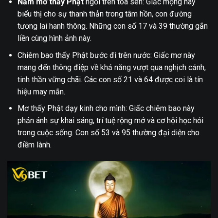
Nằm mơ thấy Phật
ngồi trên tòa sen: Giấc mộng này
biểu thị cho sự thanh thản trong tâm hồn, con đường
tương lai hanh thông. Những con số 17 và 39 thường gắn
liền cùng hình ảnh này.
Chiêm bao thấy Phật bước đi trên nước: Giấc mơ này
mang đến thông điệp về khả năng vượt qua nghịch cảnh,
tinh thần vững chãi. Các con số 21 và 64 được coi là tín
hiệu may mắn.
Mơ thấy Phật dạy kinh cho mình: Giấc chiêm bao này
phản ánh sự khai sáng, trí tuệ rộng mở và cơ hội học hỏi
trong cuộc sống. Con số 53 và 95 thường đại diện cho
điềm lành.