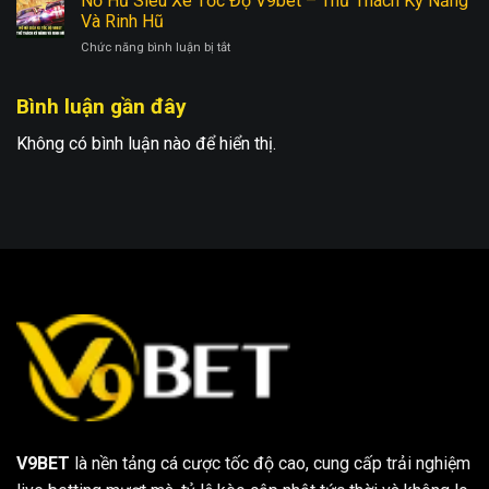
Nổ Hũ Siêu Xe Tốc Độ V9bet – Thử Thách Kỹ Năng
May
Trái
–
Và Rinh Hũ
Mắn
Cây
Trải
ở
Chức năng bình luận bị tắt
Cổ
Nghiệm
Nổ
Điển
Phiêu
Hũ
V9bet
Lưu
Bình luận gần đây
Siêu
–
Săn
Xe
Giải
Hũ
Tốc
Không có bình luận nào để hiển thị.
Trí
Độ
Thú
V9bet
Vị
–
&
Thử
Nhận
Thách
Thưởng
Kỹ
Năng
Và
Rinh
Hũ
V9BET
là nền tảng cá cược tốc độ cao, cung cấp trải nghiệm