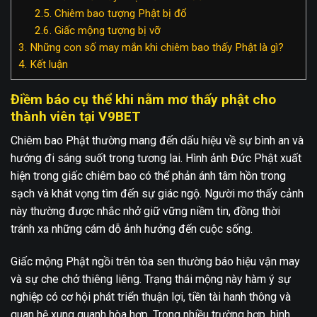
2.5.
Chiêm bao tượng Phật bị đổ
2.6.
Giấc mộng tượng bị vỡ
3.
Những con số may mắn khi chiêm bao thấy Phật là gì?
4.
Kết luận
Điềm báo cụ thể khi nằm mơ thấy phật cho
thành viên tại V9BET
Chiêm bao Phật thường mang đến dấu hiệu về sự bình an và
hướng đi sáng suốt trong tương lai. Hình ảnh Đức Phật xuất
hiện trong giấc chiêm bao có thể phản ánh tâm hồn trong
sạch và khát vọng tìm đến sự giác ngộ. Người mơ thấy cảnh
này thường được nhắc nhở giữ vững niềm tin, đồng thời
tránh xa những cám dỗ ảnh hưởng đến cuộc sống.
Giấc mộng Phật ngồi trên tòa sen thường báo hiệu vận may
và sự che chở thiêng liêng. Trạng thái mộng này hàm ý sự
nghiệp có cơ hội phát triển thuận lợi, tiền tài hanh thông và
quan hệ xung quanh hòa hợp. Trong nhiều trường hợp, hình