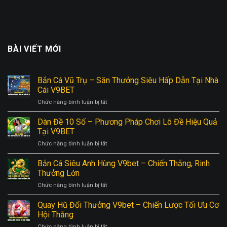
BÀI VIẾT MỚI
Bắn Cá Vũ Trụ – Săn Thưởng Siêu Hấp Dẫn Tại Nhà
Cái V9BET
ở
Chức năng bình luận bị tắt
Bắn
Cá
Dàn Đề 10 Số – Phương Pháp Chơi Lô Đề Hiệu Quả
Vũ
Tại V9BET
Trụ
ở
Chức năng bình luận bị tắt
–
Dàn
Săn
Đề
Bắn Cá Siêu Anh Hùng V9bet – Chiến Thắng, Rinh
Thưởng
10
Siêu
Thưởng Lớn
Số
Hấp
ở
Chức năng bình luận bị tắt
–
Dẫn
Bắn
Phương
Tại
Cá
Quay Hũ Đổi Thưởng V9bet – Chiến Lược Tối Ưu Cơ
Pháp
Nhà
Siêu
Chơi
Hội Thắng
Cái
Anh
Lô
V9BET
ở
Chức năng bình luận bị tắt