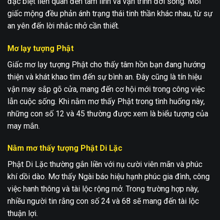
đặc biệt liên quan đến tâm linh và vận trình đời sống. Mỗi
giấc mộng đều phản ánh trạng thái tinh thần khác nhau, từ sự
an yên đến lời nhắc nhở cần thiết.
Mơ lạy tượng Phật
Giấc mơ lạy tượng Phật cho thấy tâm hồn bạn đang hướng
thiện và khát khao tìm đến sự bình an. Đây cũng là tín hiệu
vận may sắp gõ cửa, mang đến cơ hội mới trong công việc
lẫn cuộc sống. Khi nằm mơ thấy Phật trong tình huống này,
những con số 12 và 45 thường được xem là biểu tượng của
may mắn.
Nằm mơ thấy tượng Phật Di Lặc
Phật Di Lặc thường gắn liền với nụ cười viên mãn và phúc
khí dồi dào. Mơ thấy Ngài báo hiệu hạnh phúc gia đình, công
việc hanh thông và tài lộc rộng mở. Trong trường hợp này,
nhiều người tin rằng con số 24 và 68 sẽ mang đến tài lộc
thuận lợi.