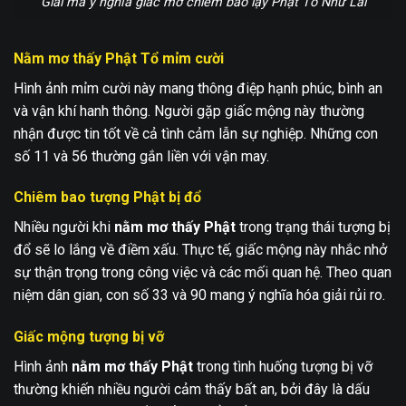
Giải mã ý nghĩa giấc mơ chiêm bao lạy Phật Tổ Như Lai
Nằm mơ thấy Phật Tổ mỉm cười
Hình ảnh mỉm cười này mang thông điệp hạnh phúc, bình an
và vận khí hanh thông. Người gặp giấc mộng này thường
nhận được tin tốt về cả tình cảm lẫn sự nghiệp. Những con
số 11 và 56 thường gắn liền với vận may.
Chiêm bao tượng Phật bị đổ
Nhiều người khi
nằm mơ thấy Phật
trong trạng thái tượng bị
đổ sẽ lo lắng về điềm xấu. Thực tế, giấc mộng này nhắc nhở
sự thận trọng trong công việc và các mối quan hệ. Theo quan
niệm dân gian, con số 33 và 90 mang ý nghĩa hóa giải rủi ro.
Giấc mộng tượng bị vỡ
Hình ảnh
nằm mơ thấy Phật
trong tình huống tượng bị vỡ
thường khiến nhiều người cảm thấy bất an, bởi đây là dấu